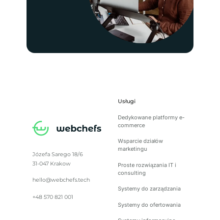
Usługi
Dedykowane platformy e-
commerce
Wsparcie działów
marketingu
Józefa Sarego 18/6
31-047 Krakow
Proste rozwiązania IT i
consulting
hello@webchefs.tech
Systemy do zarządzania
+48 570 821 001
Systemy do ofertowania