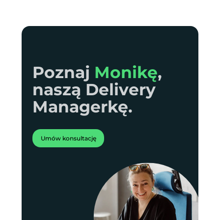
Poznaj Monikę,
Poznaj
Monikę
,
naszą Delivery
naszą Delivery
Managerkę.
Managerkę.
Umów konsultację