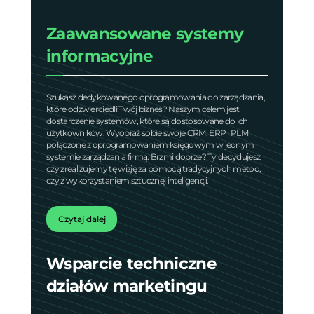
Zaawansowane systemy
informacyjne
Szukasz dedykowanego oprogramowania do zarządzania,
które odzwierciedli Twój biznes? Naszym celem jest
dostarczenie systemów, które są dostosowane do ich
użytkowników. Wyobraź sobie swoje CRM, ERP i PLM
połączone z oprogramowaniem księgowym w jednym
systemie zarządzania firmą. Brzmi dobrze? Ty decydujesz,
czy zrealizujemy tę wizję za pomocą tradycyjnych metod,
czy z wykorzystaniem sztucznej inteligencji.
Czytaj dalej
Wsparcie techniczne
działów marketingu