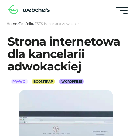
Home
Portfolio
FSFS Kancelaria Adwokacka
Strona internetowa
dla kancelarii
adwokackiej
PRAWO
BOOTSTRAP
WORDPRESS