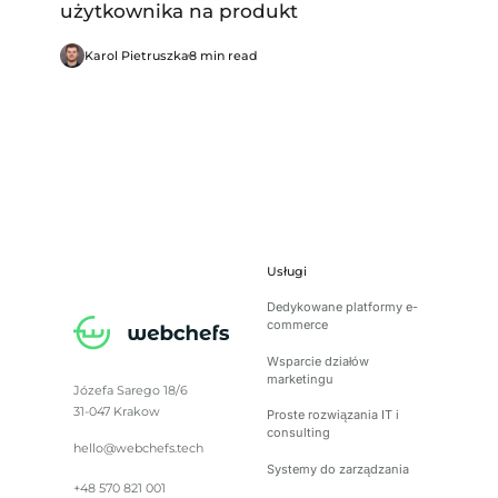
użytkownika na produkt
Karol Pietruszka
8 min read
Usługi
Dedykowane platformy e-
commerce
Wsparcie działów
marketingu
Józefa Sarego 18/6
31-047 Krakow
Proste rozwiązania IT i
consulting
hello@webchefs.tech
Systemy do zarządzania
+48 570 821 001