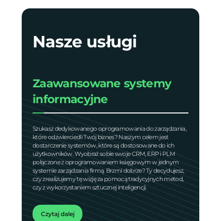
Nasze usługi
Zaawansowane systemy
informacyjne
Szukasz dedykowanego oprogramowania do zarządzania,
które odzwierciedli Twój biznes? Naszym celem jest
dostarczenie systemów, które są dostosowane do ich
użytkowników. Wyobraź sobie swoje CRM, ERP i PLM
połączone z oprogramowaniem księgowym w jednym
systemie zarządzania firmą. Brzmi dobrze? Ty decydujesz,
czy zrealizujemy tę wizję za pomocą tradycyjnych metod,
czy z wykorzystaniem sztucznej inteligencji.
Czytaj dalej