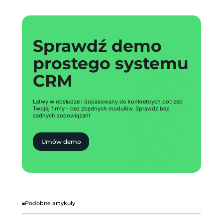
Sprawdź demo
Sprawdź demo
prostego systemu
prostego systemu
CRM
CRM
Łatwy w obsłudze i dopasowany do konkretnych potrzeb
Twojej firmy - bez zbędnych modułów. Sprawdź bez
żadnych zobowiązań!
Umów demo
Podobne artykuły