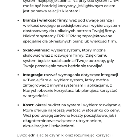
system najlepiej je spełnia. Na przykład system CRM
może być bardziej korzystny, jeśli głównym celem
jest poprawa relacji z klientami.
Branża i wielkość firmy
: weź pod uwagę branżę i
wielkość swojego przedsiębiorstwa i wybierz system
dostosowany do unikalnych potrzeb Twojej firmy.
Niektóre systemy ERP i CRM są zaprojektowane
specjalnie dla określonych branż lub wielkości firm.
Skalowalność
: wybierz system, który można
skalować wraz z rozwojem firmy. Dzięki temu
system będzie nadal spełniał Twoje potrzeby, gdy
Twoje przedsiębiorstwo będzie się rozwijać.
Integracja
: rozważ wymagania dotyczące integracji
w Twojej firmie i wybierz system, który można
zintegrować z innymi systemami i aplikacjami, z
których obecnie korzystasz lub planujesz korzystać
w przyszłości.
Koszt
: określ budżet na system i wybierz rozwiązanie,
które oferuje najlepszą wartość w stosunku do ceny.
Weź pod uwagę zarówno koszty początkowe, jak i
długoterminowe związane z utrzymaniem,
aktualizacjami i szkoleniami.
Uwzględniając te czynniki oraz rozumiejąc korzyści i