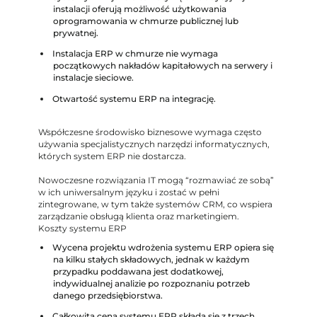
instalacji oferują możliwość użytkowania
oprogramowania w chmurze publicznej lub
prywatnej.
Instalacja ERP w chmurze nie wymaga
początkowych nakładów kapitałowych na serwery i
instalacje sieciowe.
Otwartość systemu ERP na integrację.
Współczesne środowisko biznesowe wymaga często
używania specjalistycznych narzędzi informatycznych,
których system ERP nie dostarcza.
Nowoczesne rozwiązania IT mogą “rozmawiać ze sobą”
w ich uniwersalnym języku i zostać w pełni
zintegrowane, w tym także systemów CRM, co wspiera
zarządzanie obsługą klienta oraz marketingiem.
Koszty systemu ERP
Wycena projektu wdrożenia systemu ERP opiera się
na kilku stałych składowych, jednak w każdym
przypadku poddawana jest dodatkowej,
indywidualnej analizie po rozpoznaniu potrzeb
danego przedsiębiorstwa.
Całkowita cena systemu ERP składa się z trzech