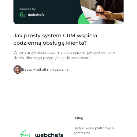
Jak prosty system CRM wspiera
codzienną obsługę klienta?
W tym artykule postaramy się wyjaśnić, jak system crm
działa, dlaczego przydaje się do zarządzani...
Beata Miętka
8 min czytania
Usługi
Dedykowane platformy e-
commerce