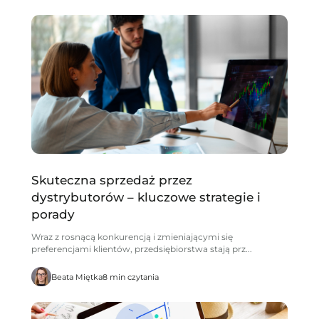
Skuteczna sprzedaż przez
dystrybutorów – kluczowe strategie i
porady
Wraz z rosnącą konkurencją i zmieniającymi się
preferencjami klientów, przedsiębiorstwa stają prz...
Beata Miętka
8 min czytania